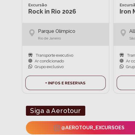
Excursão
Excurs
Rock in Rio 2026
Iron
Parque Olímpico
Al
Rio de Janeiro
São
Transporte executivo
Tran
Ar condicionado
Ar c
Grupo exclusivo
Grup
+ INFOS E RESERVAS
Siga a Aerotour
@AEROTOUR_EXCURSOES