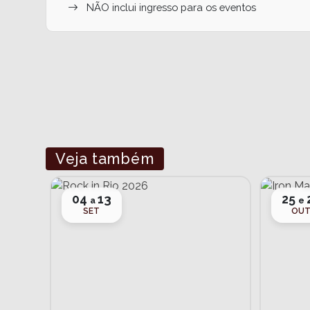
NÃO inclui ingresso para os eventos
Veja também
04
13
25
a
e
SET
OU