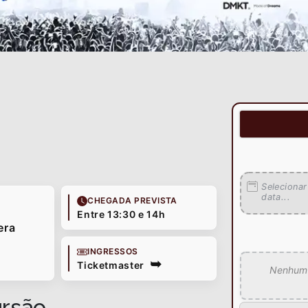
Selecionar
data...
CHEGADA PREVISTA
Entre 13:30 e 14h
era
INGRESSOS
Ticketmaster
Nenhum p
ursão