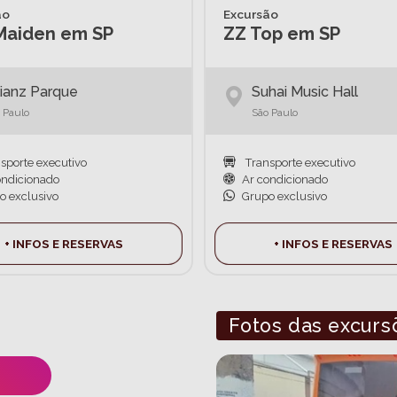
ão
Excursão
 Maiden em SP
ZZ Top em SP
lianz Parque
Suhai Music Hall
 Paulo
São Paulo
sporte executivo
Transporte executivo
ondicionado
Ar condicionado
o exclusivo
Grupo exclusivo
+ INFOS E RESERVAS
+ INFOS E RESERVAS
Fotos das excurs