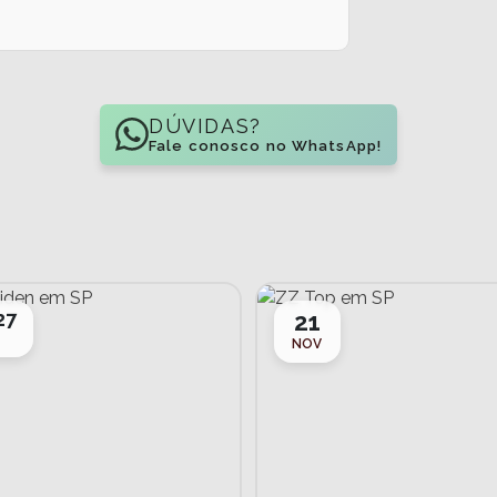
DÚVIDAS?
Fale conosco no WhatsApp!
27
21
T
NOV