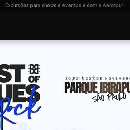
Excursões para shows e eventos é com a Aerotour!