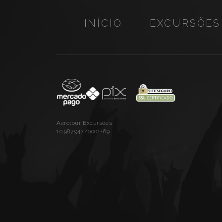
INÍCIO
EXCURSÕES
Aerotour Excursões
10.987.942/0001-69