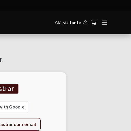
Olá,
visitante
.
strar
astrar com email