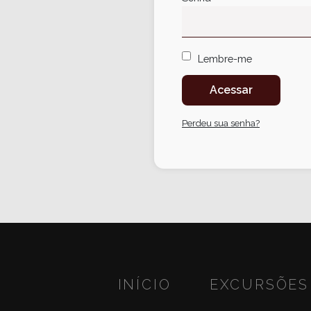
Lembre-me
Acessar
Perdeu sua senha?
INÍCIO
EXCURSÕES