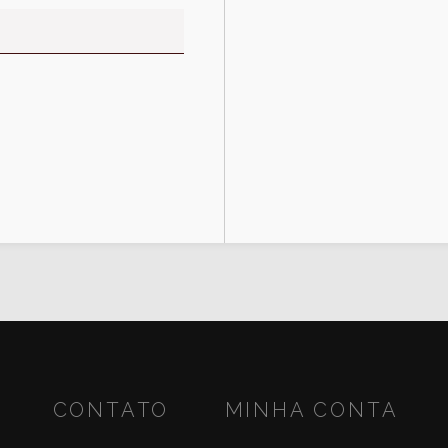
CONTATO
MINHA CONTA