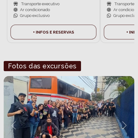
Transporte executivo
Transporte e
Ar condicionado
Ar condicion
Grupo exclusivo
Grupo exclus
+ INFOS E RESERVAS
+ INF
Fotos das excursões
Previous
Next