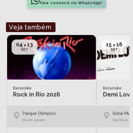
Fale conosco no WhatsApp!
Veja também
04
13
15
16
a
e
SET
SET
Excursão
Excursão
Rock in Rio 2026
Demi Lova
Parque Olímpico
Suhai Musi
Rio de Janeiro
São Paulo