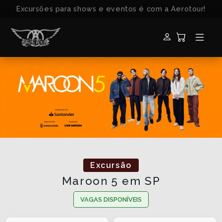
Excursões para shows e eventos é com a Aerotour!
Excursão
Maroon 5 em SP
VAGAS DISPONÍVEIS