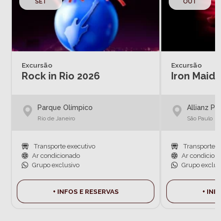
SET
OUT
Excursão
Excursão
Rock in Rio 2026
Iron Maid
Parque Olímpico
Allianz Pa
Rio de Janeiro
São Paulo
Transporte executivo
Transporte e
Ar condicionado
Ar condicion
Grupo exclusivo
Grupo exclus
+ INFOS E RESERVAS
+ INF