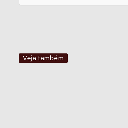
Veja também
21
23
04
a
a
AGO
SET
Excursão
Excurs
Santa Bárbara Rock Fest 2026
Rock 