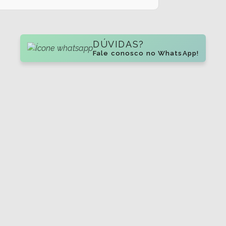
DÚVIDAS?
Fale conosco no WhatsApp!
13
21
NOV
ão
Excursão
in Rio 2026
ZZ Top em SP