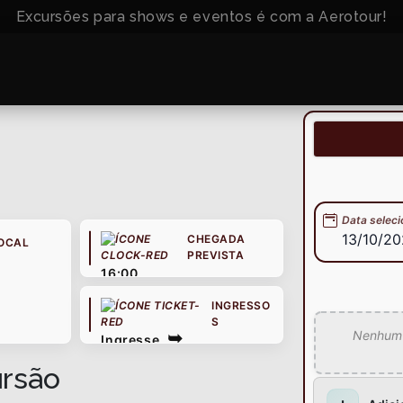
Excursões para shows e eventos é com a Aerotour!
Data selec
13/10/2
CHEGADA
OCAL
PREVISTA
16:00
INGRESSO
S
Nenhum p
Ingresse
ursão