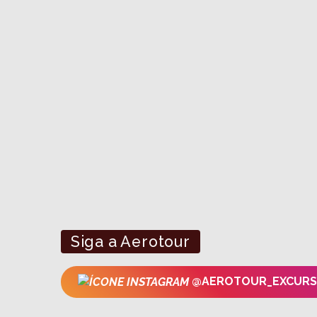
Usina Sta. Bárbara
Pa
Sta. Bárbara D'Oeste
Rio
Transporte executivo
Tran
Ar condicionado
Ar c
Grupo exclusivo
Grup
+ INFOS E RESERVAS
Siga a Aerotour
@AEROTOUR_EXCUR