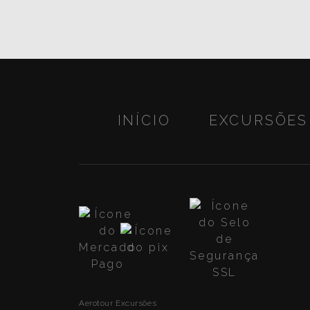
INÍCIO
EXCURSÕES
Aerotour Excursões