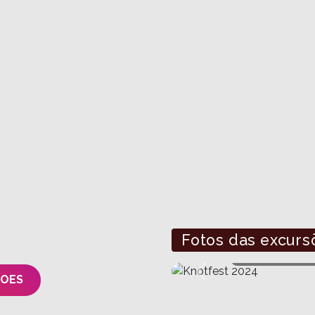
rque Olímpico
Suhai Music Hall
 de Janeiro
São Paulo
sporte executivo
Transporte executivo
ondicionado
Ar condicionado
o exclusivo
Grupo exclusivo
+ INFOS E RESERVAS
+ INFOS E RESERVAS
Fotos das excurs
Previous
SOES