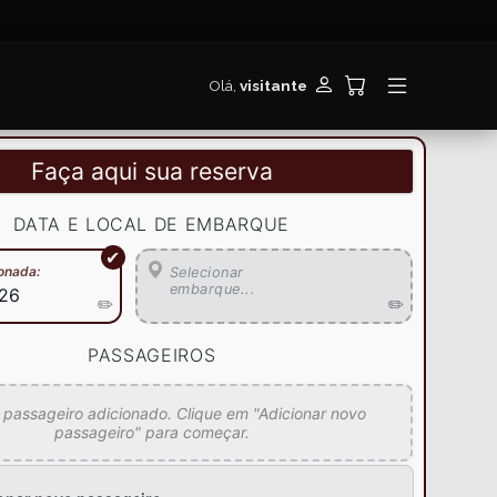
Olá,
visitante
Faça aqui sua reserva
DATA E LOCAL DE EMBARQUE
ionada
:
Selecionar
embarque...
026
✏️
✏️
PASSAGEIROS
assageiro adicionado. Clique em "Adicionar novo
passageiro" para começar.