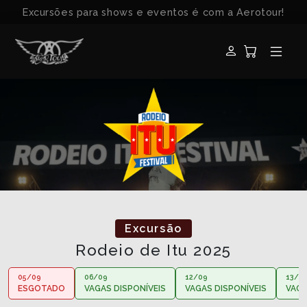
Excursões para shows e eventos é com a Aerotour!
Excursão
Rodeio de Itu 2025
05/09
06/09
12/09
13/0
ESGOTADO
VAGAS DISPONÍVEIS
VAGAS DISPONÍVEIS
VAGA