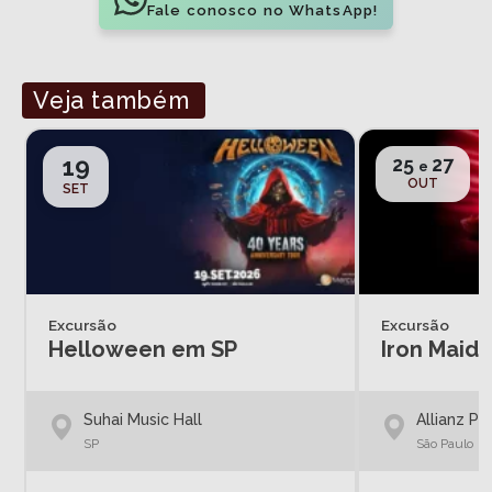
Fale conosco no WhatsApp!
Veja também
19
25
27
e
OUT
SET
Excursão
Excursão
Helloween em SP
Iron Maid
Suhai Music Hall
Allianz Pa
SP
São Paulo