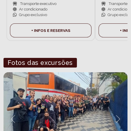
Transporte executivo
Transporte e
Ar condicionado
Ar condicion
Grupo exclusivo
Grupo exclus
+ INFOS E RESERVAS
+ INF
Fotos das excursões
Previous
Next