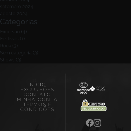
setembro 2024
agosto 2024
Categorias
Excursão
(4)
Festivais
(1)
Rock
(3)
Sem categoria
(3)
Shows
(3)
INÍCIO
EXCURSÕES
CONTATO
MINHA CONTA
TERMOS E
CONDIÇÕES