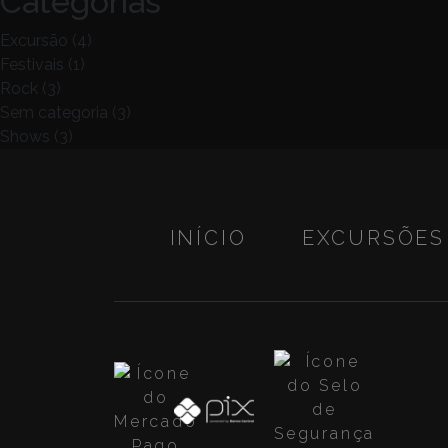
Categorias
Excursão
(4)
Festivais
(1)
Rock
(3)
Sem categoria
(3)
Shows
(3)
INÍCIO
EXCURSÕES