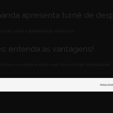
banda apresenta turnê de desp
a mais sobre a apresentação neste post.
s: entenda as vantagens!
 shows e eventos e curta o seu dia com mais tranquilidade.
Pesquisar
or: