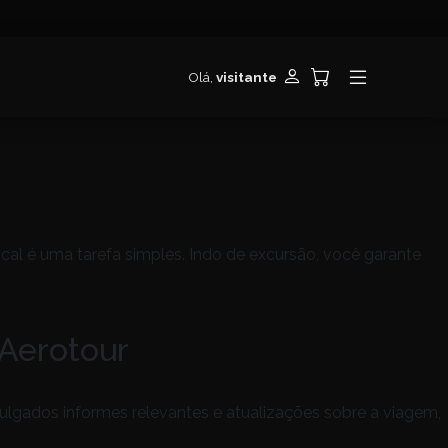
Olá,
visitante
cal é uma tarefa simples. Indo de excursão, você garante
Aerotour
vulgados informes relevantes e atualizações sobre a viagem,