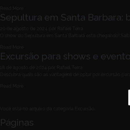
Read More
Sepultura em Santa Barbara: 
20 de agosto de 2024
por Rafael Terra
O show do Sepultura em Santa Barbara está chegando! Saib
Read More
Excursão para shows e evento
18 de agosto de 2024
por Rafael Terra
Descubra quais são as vantagens de optar por excursão para
Read More
p
Você está no arquivo da categoria Excursão.
Páginas