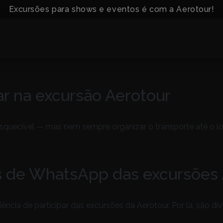
Excursões para shows e eventos é com a Aerotour!
ar na excursão Aerotour
esquecível — mas nem sempre organizar o transporte até o lo
s de WhatsApp das excursões 
cia de participar das excursões da Aerotour. Por lá, são di