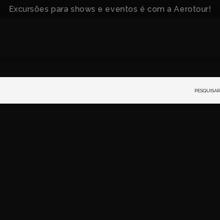
Excursões para shows e eventos é com a Aerotour!
Pesquisar
or: