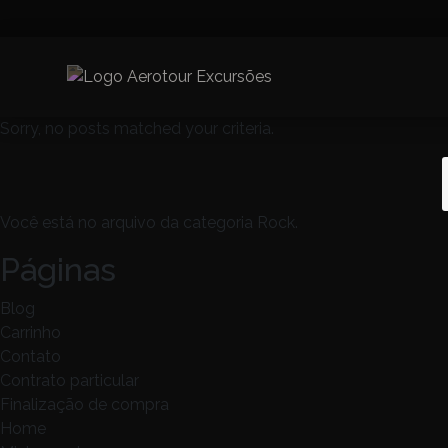
Sorry, no posts matched your criteria.
p
Você está no arquivo da categoria Rock.
Páginas
Blog
Carrinho
Contato
Contrato particular
Finalização de compra
Home