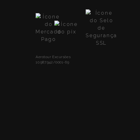
Aerotour Excursões
10.987.942/0001-69