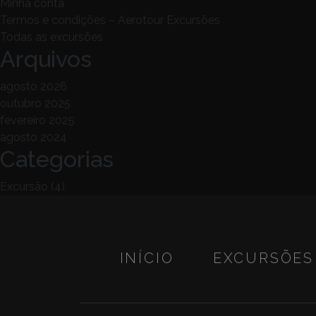
Minha conta
Termos e condições – Aerotour Excursões
Todas as excursões
Arquivos
agosto 2026
outubro 2025
fevereiro 2025
agosto 2024
Categorias
Excursão
(4)
INÍCIO
EXCURSÕES